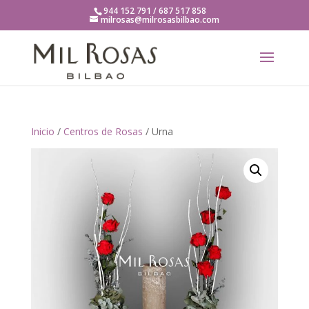
944 152 791 / 687 517 858
milrosas@milrosasbilbao.com
Inicio
/
Centros de Rosas
/ Urna