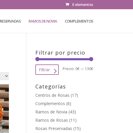
0 elementos
PRESERVADAS
RAMOS DE NOVIA
COMPLEMENTOS
Filtrar por precio
Precio
Precio
Precio:
0€
—
130€
Filtrar
mínimo
máximo
Categorías
Centros de Rosas
(17)
Complementos
(6)
Ramos de Novia
(43)
Ramos de Rosas
(11)
Rosas Preservadas
(15)