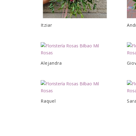
Itziar
And
Alejandra
Gio
Raquel
Sar