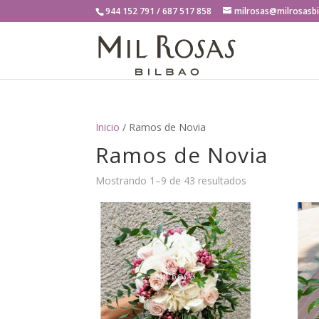
944 152 791 / 687 517 858
milrosas@milrosasb
Inicio
/ Ramos de Novia
Ramos de Novia
Ordenado
Mostrando 1–9 de 43 resultados
por
los
últimos