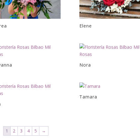
rea
Elene
vanna
Nora
Tamara
a
1
2
3
4
5
→