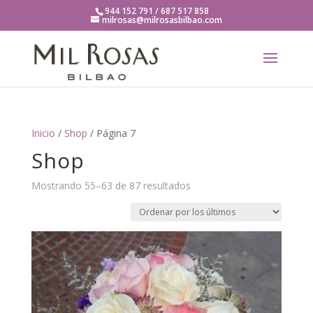
944 152 791 / 687 517 858
milrosas@milrosasbilbao.com
Inicio
/
Shop
/ Página 7
Shop
Ordenado
Mostrando 55–63 de 87 resultados
por
los
últimos