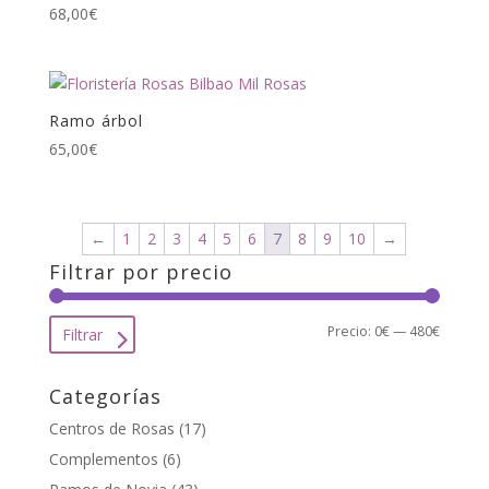
68,00
€
Ramo árbol
65,00
€
←
1
2
3
4
5
6
7
8
9
10
→
Filtrar por precio
Precio
Precio
Precio:
0€
—
480€
Filtrar
mínimo
máxim
Categorías
Centros de Rosas
(17)
Complementos
(6)